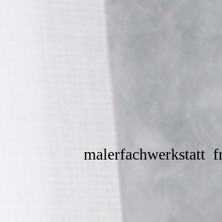
malerfachwerkstatt
fr