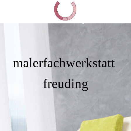
malerfachwerkstatt
freuding