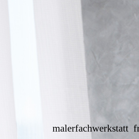
malerfachwerkstatt
fr